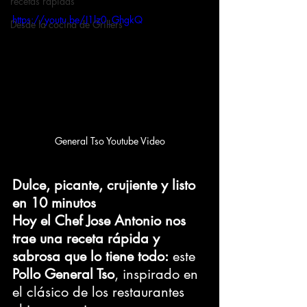
recetas rapidas
https://youtu.be/J1lz0_GhgkQ
Desde la cocina de Grillers
General Tso Youtube Video
Dulce, picante, crujiente y listo 
en 10 minutos
Hoy el Chef Jose Antonio nos 
trae una receta rápida y 
sabrosa que lo tiene todo:
 este 
Pollo General Tso
, inspirado en 
el clásico de los restaurantes 