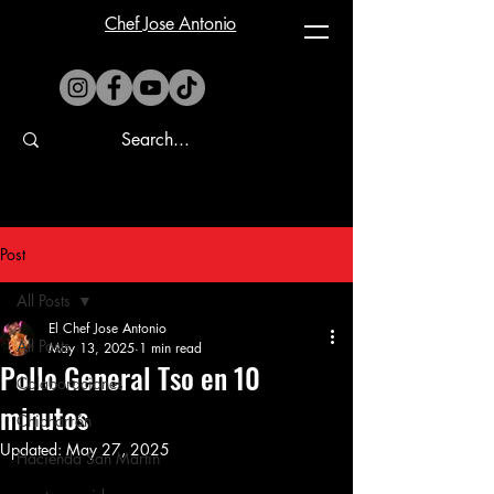
Chef Jose Antonio
Post
All Posts
El Chef Jose Antonio
All Posts
May 13, 2025
1 min read
Pollo General Tso en 10
Colaboraciones
minutos
Chicharrón
Updated:
May 27, 2025
Hacienda San Martin