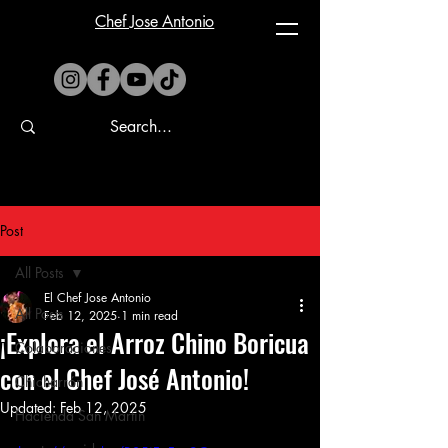
Chef Jose Antonio
Post
All Posts
El Chef Jose Antonio
All Posts
Feb 12, 2025
1 min read
¡Explora el Arroz Chino Boricua
Colaboraciones
con el Chef José Antonio!
Chicharrón
Updated:
Feb 12, 2025
Hacienda San Martin