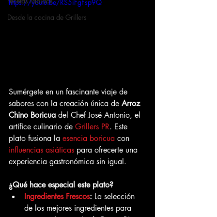
recetas rapidas
https://youtu.be/RS5iFgFsp9Q
Desde la cocina de Grillers
Sumérgete en un fascinante viaje de 
sabores con la creación única de 
Arroz 
Chino Boricua
 del Chef José Antonio, el 
artífice culinario de 
Grillers PR
. Este 
plato fusiona la 
esencia boricua
 con 
influencias asiáticas
 para ofrecerte una 
experiencia gastronómica sin igual.
¿Qué hace especial este plato?
Ingredientes Frescos
:
 La selección 
de los mejores ingredientes para 